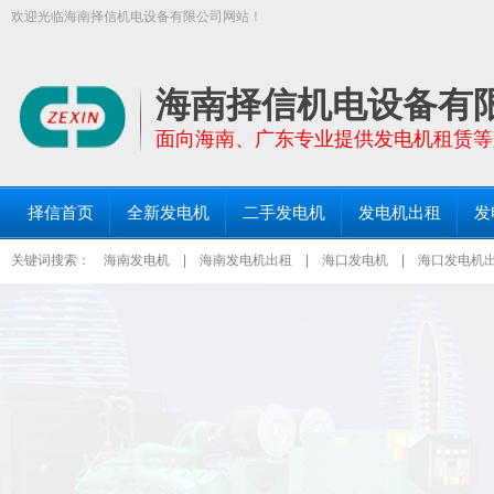
欢迎光临海南择信机电设备有限公司网站！
【择信发电机:TEL:18289663999】面向全海南省提供功率30KW－200
三亚发电机出租、琼海发电机出租等区域均设有仓库和服务点！
海南择信机电设备有
面向海南、广东专业提供发电机租赁等
择信首页
全新发电机
二手发电机
发电机出租
发
关键词搜索：
海南发电机
|
海南发电机出租
|
海口发电机
|
海口发电机