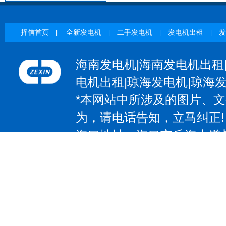
择信首页
全新发电机
二手发电机
发电机出租
发
|
|
|
|
海南发电机|海南发电机出租
电机出租|琼海发电机|琼海
*本网站中所涉及的图片、
为，请电话告知，立马纠正!
海口地址：海口市丘海大道与椰
| 三亚地址：三亚市吉阳区抱坡
惠州地址：惠州大道531号；电
大道97号；电话：13602374
东莞地址：东莞市大朗镇莞樟路石
－83207797 传 真：0769-8