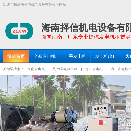
欢迎光临海南择信机电设备有限公司网站！
【择信发电机:TEL:18289663999】面向全海南省提供功率30KW－200
三亚发电机出租、琼海发电机出租等区域均设有仓库和服务点！
海南择信机电设备有
面向海南、广东专业提供发电机租赁等
择信首页
全新发电机
二手发电机
发电机出租
发
关键词搜索：
海南发电机
|
海南发电机出租
|
海口发电机
|
海口发电机