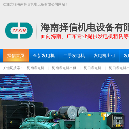
欢迎光临海南择信机电设备有限公司网站！
【择信发电机:TEL:18289663999】面向全海南省提供功率30KW－200
三亚发电机出租、琼海发电机出租等区域均设有仓库和服务点！
海南择信机电设备有
面向海南、广东专业提供发电机租赁等
择信首页
全新发电机
二手发电机
发电机出租
发
关键词搜索：
海南发电机
|
海南发电机出租
|
海口发电机
|
海口发电机