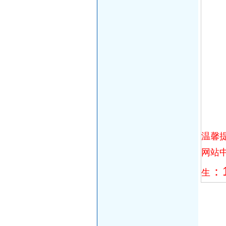
温馨
网站
：1
生