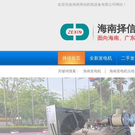
欢迎光临海南择信机电设备有限公司网站！
【择信发电机:TEL:18289663999】面
三亚发电机出租、琼海发电机出租等区域均设有
海南择
面向海南、广
择信首页
全新发电机
二手发
关键词搜索：
海南发电机
|
海南发电机出租