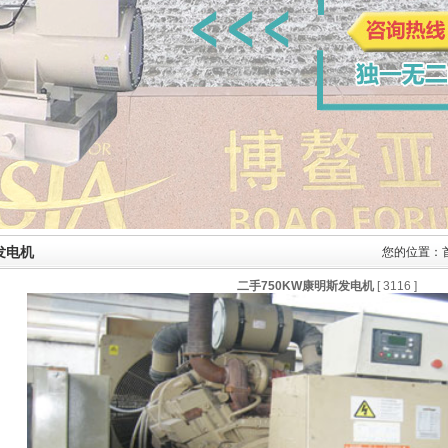
发电机
您的位置：
二手750KW康明斯发电机
[
3116
]