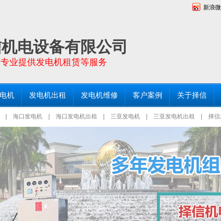
新浪微
向全海南省提供功率30KW－2000KW全新发电机销售及二手发电机出租，常备200台进
仓库和服务点！
信机电设备有限公司
东专业提供发电机租赁等服务
电机
发电机出租
发电机维修
客户案例
关于择信
|
海口发电机
|
海口发电机出租
|
三亚发电机
|
三亚发电机出租
|
择信