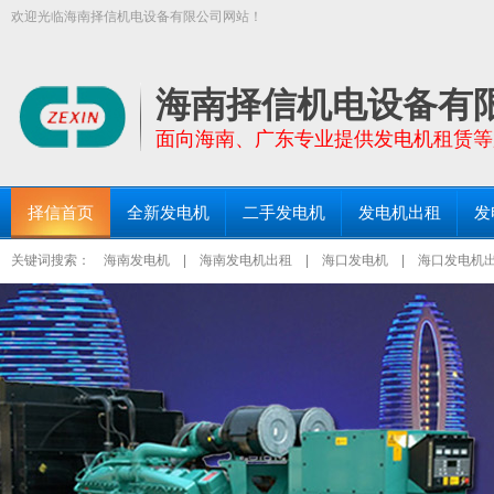
欢迎光临海南择信机电设备有限公司网站！
【择信发电机:TEL:18289663999】面向全海南省提供功率30KW－200
三亚发电机出租、琼海发电机出租等区域均设有仓库和服务点！
海南择信机电设备有
面向海南、广东专业提供发电机租赁等
择信首页
全新发电机
二手发电机
发电机出租
发
关键词搜索：
海南发电机
|
海南发电机出租
|
海口发电机
|
海口发电机