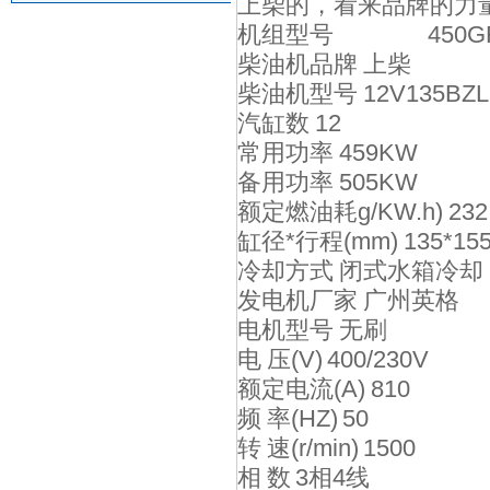
上柴的，看来品牌的力
机组型号 450G
柴油机品牌 上柴
柴油机型号 12V135BZL
汽缸数 12
常用功率 459KW
备用功率 505KW
额定燃油耗g/KW.h) 232
缸径*行程(mm) 135*15
冷却方式 闭式水箱冷却
发电机厂家 广州英格
电机型号 无刷
电 压(V) 400/230V
额定电流(A) 810
频 率(HZ) 50
转 速(r/min) 1500
相 数 3相4线