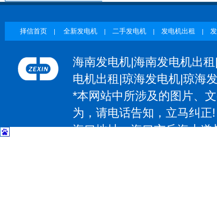
择信首页
全新发电机
二手发电机
发电机出租
发
|
|
|
|
海南发电机|海南发电机出租
电机出租|琼海发电机|琼海
*本网站中所涉及的图片、
为，请电话告知，立马纠正!
海口地址：海口市丘海大道与椰
| 三亚地址：三亚市吉阳区抱坡
惠州地址：惠州大道531号；电
大道97号；电话：13602374
东莞地址：东莞市大朗镇莞樟路石
－83207797 传 真：0769-8