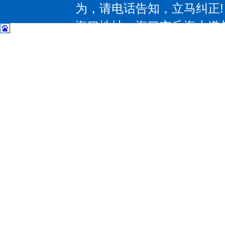
为，请电话告知，立马纠正!
海口地址：海口市丘海大道与椰
| 三亚地址：三亚市吉阳区抱坡
惠州地址：惠州大道531号；电
大道97号；电话：13602374
东莞地址：东莞市大朗镇莞樟路石
－83207797 传 真：0769-8