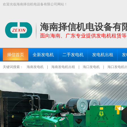
欢迎光临海南择信机电设备有限公司网站！
【择信发电机:TEL:18289663999】面向全海南省提供功率30KW－200
三亚发电机出租、琼海发电机出租等区域均设有仓库和服务点！
海南择信机电设备有
面向海南、广东专业提供发电机租赁等
择信首页
全新发电机
二手发电机
发电机出租
发
关键词搜索：
海南发电机
|
海南发电机出租
|
海口发电机
|
海口发电机