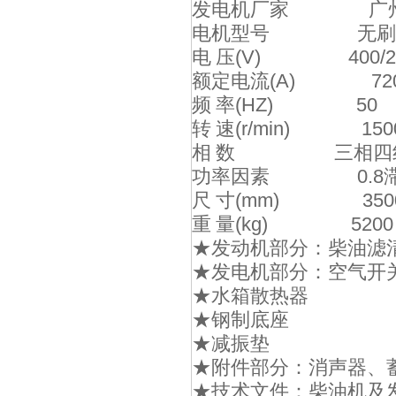
发电机厂家 广州
电机型号 无刷
电 压(V) 400/2
额定电流(A) 72
频 率(HZ) 50
转 速(r/min) 150
相 数 三相四
功率因素 0.8
尺 寸(mm) 3500*1
重 量(kg) 5200
★发动机部分：柴油滤
★发电机部分：空气开
★水箱散热器
★钢制底座
★减振垫
★附件部分：消声器、
★技术文件：柴油机及