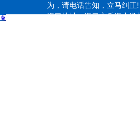
为，请电话告知，立马纠正!
海口地址：海口市丘海大道与椰
| 三亚地址：三亚市吉阳区抱坡
惠州地址：惠州大道531号；电
大道97号；电话：13602374
东莞地址：东莞市大朗镇莞樟路石
－83207797 传 真：0769-8