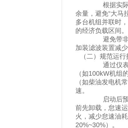
根据实际用电负
余量，避免“大马拉
多台机组并联时，
的经济负载区
避免带非线性
加装滤波装置减
（二）规范运
通过仪表盘监控
（如100kW机组
（如柴油发电机常设
速。
启动后预热3~
前先卸载，怠速运
火，减少怠速油耗
20%~30%）。