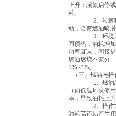
上升；频繁启停或
耗。
2. 转速稳定
动，会使燃油喷
3. 环境因素
间预热，油耗增加
功率衰减，间接提
燃油燃烧不充分，
5%~8%。
（三）燃油与
1. 燃油品质
（如低温环境使用
率，导致油耗
2. 操作方式
油耗高还易产生积