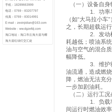
（一）设备自
手机：18289663999
1. 功率与负
电话：0769－83207797
传真：0769－83014991
（如“大马拉小车
E-mail：
zexinjidian@163.com
之，长期超载运
Website：ww.dgzefdj.com
2. 发动机技
海口地址：海口市丘海大道与椰
耗越低；喷油系统
海大道红绿灯交汇处
油与空气的混合质
幅降低。
3. 维护状态
油流通，造成燃烧
降，燃油无法充分
一步加剧油耗
（二）运行工
1. 负载率
间运行时燃油效率