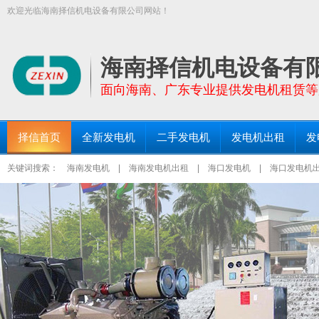
欢迎光临海南择信机电设备有限公司网站！
【择信发电机:TEL:18289663999】面向全海南省提供功率30KW－200
三亚发电机出租、琼海发电机出租等区域均设有仓库和服务点！
海南择信机电设备有
面向海南、广东专业提供发电机租赁等
择信首页
全新发电机
二手发电机
发电机出租
发
关键词搜索：
海南发电机
|
海南发电机出租
|
海口发电机
|
海口发电机