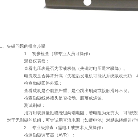
、失磁问题的排查步骤
. 初步检查（非专业人员可操作）
观察仪表盘：
看电压表是否为零或极低（失磁时电压通常骤降）。
流表是否异常升高（失磁后发电机可能从系统吸收无功，
检查励磁回路外观：
看碳刷是否磨损严重、是否跳出刷架或接触滑环不良
检查励磁线路接头是否松动、脱落或烧蚀。
测试剩磁：
万用表测量励磁绕组两端电阻，若电阻为无穷大，可能绕组
于无剩磁的机组，可尝试用直流电源（如蓄电池）对励磁绕组进行短
. 专业级排查（需电工或技术人员操作）
检测励磁调节器（AVR）：