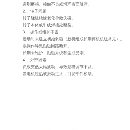
碳刷磨损、接触不良或滑环表面脏污。
2. 转子问题
转子绕组绝缘老化导致失磁。
转子本体或引线焊接处断裂。
3. 操作或维护不当
动时未建立初始剩磁（新机组或长期停机机组常见）
误操作导致励磁回路断开。
长期未维护，励磁系统积尘或受潮。
4. 外部因素
负载突然大幅波动，导致励磁调节不及。
电机过热或振动过大，引发部件松动。