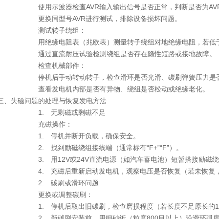
用示波器检查AVR输入输出信号是否正常，判断是否为A
换同型号AVR进行测试，排除设备损坏问题。
测试转子绕组：
绝缘电阻表（兆欧表）测量转子绕组对地绝缘电阻，若低于标准
过直流耐压试验检测绕组是否存在隐性短路或接地故
检查机械部件：
机后手动转动转子，检查滑环是否光滑、碳刷弹簧压力
看发电机内部是否有异物、绕组是否松动或绝缘老化。
、失磁问题的处理与恢复发电方法
1. 无剩磁或剩磁不足
充磁操作：
1. 停机并断开负载，确保安全。
. 找到励磁绕组接线端（通常标有“F+”“F”）。
. 用12V或24V直流电源（如汽车蓄电池）短暂搭接励磁绕组（
. 充磁后重新启动发电机，观察电压是否恢复（若未恢复，可
2. 碳刷或滑环问题
更换或调整碳刷：
. 停机后取出旧碳刷，检查磨损程度（若长度不足原长的1
. 新碳刷安装前，用细砂纸（粒度800目以上）沿滑环弧度