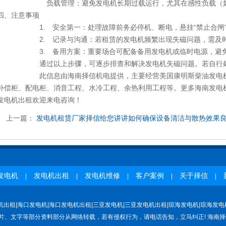
载管理：避免发电机长期过载运行，尤其在感性负载（如电机
、注意事项
. 安全第一：处理故障前务必停机、断电，悬挂“禁止合闸
. 记录与沟通：若租赁的发电机频繁出现失磁问题，需及时联
. 备用方案：重要场合可配备备用发电机或临时电源，避免因
过以上步骤，可逐步排查和解决发电机失磁问题。若自行处理困难
信息由海南择信机电提供，主要经营美国康明斯柴油发电机组的出
补偿柜、配电柜、消音工程、水冷工程、余热利用工程等。更多海南发电机|
发电机出租欢迎来电咨询！
上一篇：
发电机租赁厂家择信给您讲讲如何确保设备清洁与散热效果
发电机
发电机出租
发电机维修
客户案例
关于择信
|
|
|
|
|
机出租|海口发电机|海口发电机出租|三亚发电机|三亚发电机出租|琼海发电机|琼海发电
片、文字等部分资料部分从网络转载，若有侵权行为，请电话告知，立马纠正! 海南择