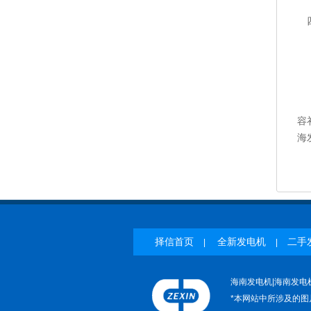
负
四
1
2
3
通
此
容
海
择信首页
全新发电机
二手
|
|
海南发电机|海南发电
*本网站中所涉及的图