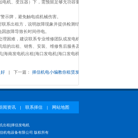
、变压器）下，需预留足够无功容量。
”警示牌，避免触电或机械伤害。
系出租方，说明故障现象并提供检测结果，协商维修或更换设备
故障导致长时间停电。
，建议联系专业维修团队或发电机厂家技术支持，确保安全高效
租、销售、安装、维修售后服务及其它配套 工程例：并机工程、A
海南发电机出租|海口发电机|海口发电机出租|
三亚发电机
|
三亚发电机
出
良好
| 下一篇：
择信机电小编教你租赁发电机时如何确保排放系统符合
新闻资讯
联系择信
网站地图
|
|
机出租|择信发电机
信机电设备有限公司 版权所有