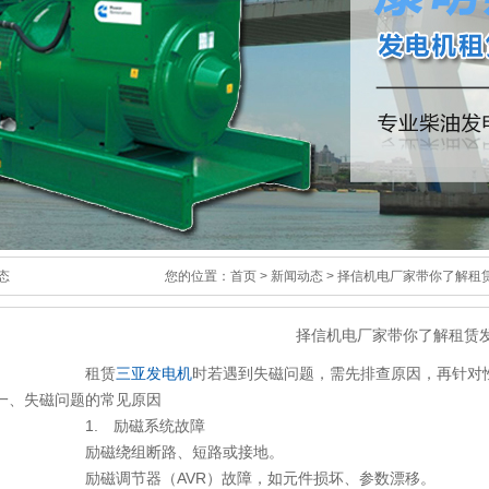
态
您的位置：
首页
>
新闻动态
> 择信机电厂家带你了解租
择信机电厂家带你了解租赁
租赁
三亚发电机
时若遇到失磁问题，需先排查原因，再针对
、失磁问题的常见原因
1. 励磁系统故障
励磁绕组断路、短路或接地。
磁调节器（AVR）故障，如元件损坏、参数漂移。