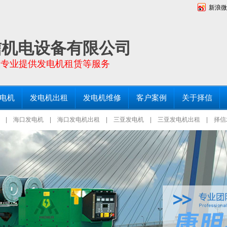
新浪微
向全海南省提供功率30KW－2000KW全新发电机销售及二手发电机出租，常备200台进
仓库和服务点！
信机电设备有限公司
东专业提供发电机租赁等服务
电机
发电机出租
发电机维修
客户案例
关于择信
|
海口发电机
|
海口发电机出租
|
三亚发电机
|
三亚发电机出租
|
择信