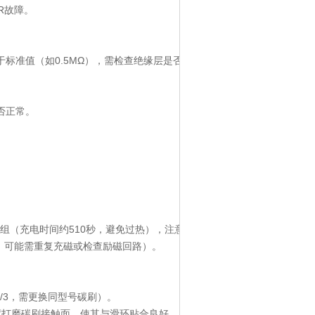
VR故障。
值（如0.5MΩ），需检查绝缘层是否破损。
障。
是否正常。
充电时间约510秒，避免过热），注意正负极对应（一般F+接正
能需重复充磁或检查励磁回路）。
/3，需更换同型号碳刷）。
打磨碳刷接触面，使其与滑环贴合良好。