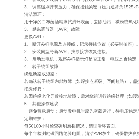
. 调整碳刷弹簧压力，确保接触紧密（压力通常为1525k
清洁滑环：
干净的白布蘸酒精擦拭滑环表面，去除油污、碳粉或氧化物；若
. 励磁调节器（AVR）故障
更换AVR：
. 断开AVR电源及连接线，记录接线位置（必要时拍照
. 安装同型号新AVR，按原接线恢复连接。
. 启动发电机，观察AVR指示灯是否正常，电压是否稳定（部
4. 转子绕组故障
绕组断路或短路：
确认转子绕组内部故障（如焊接点断裂、匝间短路），需拆解
绝缘修复：
因绝缘老化导致接地故障，需对绕组进行绝缘处理（如浸漆烘
5. 其他操作建议
免带载启动：启动发电机时应先空载运行，待电压稳定后再
定期维护：
50100小时检查碳刷磨损情况，清理滑环表面。
半年检测励磁回路绝缘电阻，清洁AVR灰尘，确保散热