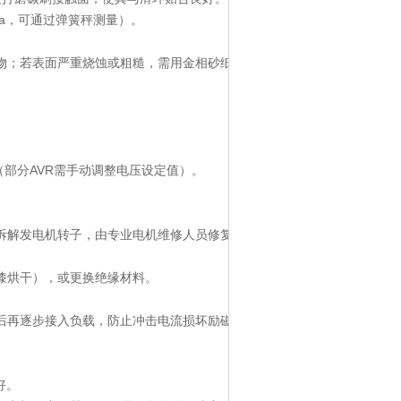
Pa，可通过弹簧秤测量）。
表面严重烧蚀或粗糙，需用金相砂纸打磨或由专业人员车削处理。
）。
分AVR需手动调整电压设定值）。
发电机转子，由专业电机维修人员修复或重绕绕组。
干），或更换绝缘材料。
逐步接入负载，防止冲击电流损坏励磁系统。
良好。