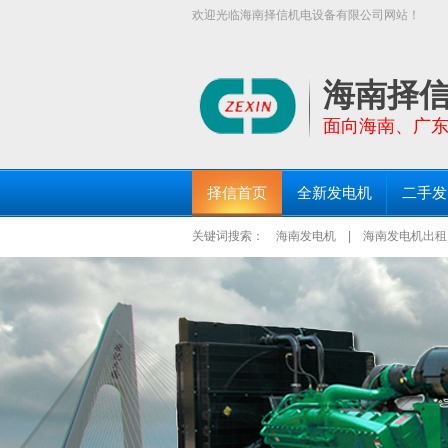
欢迎光临海南择信机电设备有限公司网站！
【择信发电机:TEL:18289663999】面
三亚发电机出租、琼海发电机出租等区域均设有
海南择
面向海南、广
择信首页
全新发电机
二手发
关键词搜索：
海南发电机
|
海南发电机出租