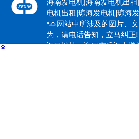
海南发电机|海南发电机出租
电机出租|琼海发电机|琼海
*本网站中所涉及的图片、
为，请电话告知，立马纠正!
海口地址：海口市丘海大道与椰
| 三亚地址：三亚市吉阳区抱坡
惠州地址：惠州大道531号；电
大道97号；电话：13602374
东莞地址：东莞市大朗镇莞樟路石
－83207797 传 真：0769-8