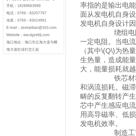
率指的是输出电能
手机：18289663999
面从发电机自身设
电话：0769－83207797
传真：0769－83014991
发电机自身设计因
E-mail：
zexinjidian@163.com
绕组电阻
Website：ww.dgzefdj.com
一定电阻。当电流通过
海口地址：海口市丘海大道与椰
（其中\(Q\)为热量
海大道红绿灯交汇处
生热量，造成能量
大，能量损耗就越
铁芯材料：发
和涡流损耗。磁滞
畴的反复翻转产生
芯中产生感应电流
用高导磁率、低损
发电机效率。
制造工艺：精