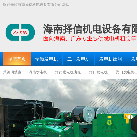
欢迎光临海南择信机电设备有限公司网站！
【择信发电机:TEL:18289663999】面向全海南省提供功率30KW－200
三亚发电机出租、琼海发电机出租等区域均设有仓库和服务点！
海南择信机电设备有
面向海南、广东专业提供发电机租赁等
择信首页
全新发电机
二手发电机
发电机出租
发
关键词搜索：
海南发电机
|
海南发电机出租
|
海口发电机
|
海口发电机